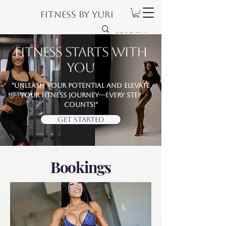
Fitness by Yuri
Fitness Starts with
YOU
"Unleash your potential and elevate
your fitness journey—every step
counts!"
GET STARTED
Bookings