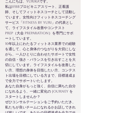
こんにちは、Yurikaです。
私はIFBBプロビキニアスリート、正看護
師、そしてフィットネスコーチとして活動し
ています。女性向けフィットネスコーチング
サービス「Fitness by Yuri」の代表とし
て、ライフスタイル改善やコンテスト
prep（大会 preparation）を専門にサポ
ートしています。
10年以上にわたるフィットネス業界での経験
を通して、心と身体のつながりを大切にしな
がら、一人ひとりに合わせたサポートで女性
の自信・強さ・バランスを引き出すことを大
切にしています。ライフスタイルを改善した
い方、理想の身体を目指したい方、コンテス
ト出場を目標にしている方まで、目標達成ま
で全力でサポートいたします。
あなた自身がもっと強く、自信に満ちた自分
になれるよう、一緒に変化の journey を
スタートしませんか？
ぜひコンサルテーションをご予約いただき、
私たちが良いチームになれるかお話しできれ
ば嬉しいです。あなたの目標達成を全力でサ