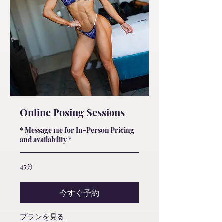
Online Posing Sessions
* Message me for In-Person Pricing
and availability *
45分
今すぐ予約
プランを見る