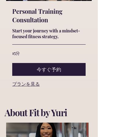
Personal Training
Consultation
Start your journey with a mindset-
focused fitness strategy.
15分
今すぐ予約
プランを見る
About Fit by Yuri